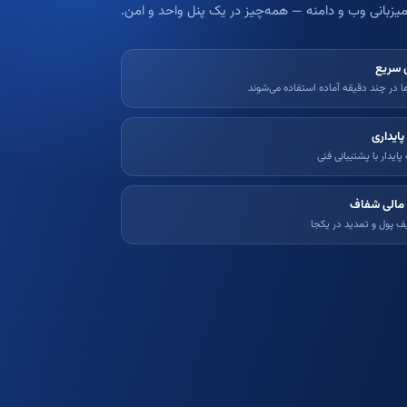
یزبانی وب و دامنه — همه‌چیز در یک پنل واحد و امن.
زی سریع
 در چند دقیقه آماده استفاده می‌شوند
پایداری
ایدار با پشتیبانی فنی
مالی شفاف
یف پول و تمدید در یکجا