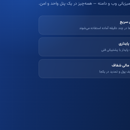
یزبانی وب و دامنه — همه‌چیز در یک پنل واحد و امن.
زی سریع
 در چند دقیقه آماده استفاده می‌شوند
پایداری
ایدار با پشتیبانی فنی
مالی شفاف
یف پول و تمدید در یکجا