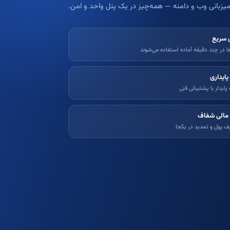
یزبانی وب و دامنه — همه‌چیز در یک پنل واحد و امن.
زی سریع
 در چند دقیقه آماده استفاده می‌شوند
پایداری
ایدار با پشتیبانی فنی
مالی شفاف
یف پول و تمدید در یکجا